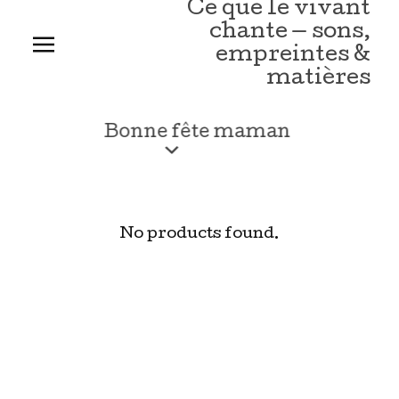
Ce que le vivant
chante — sons,
empreintes &
matières
Bonne
Shop
Bonne fête maman
fête
maman
No products found.